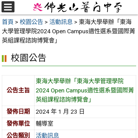
跳
至
選
首頁
>
校園公告
>
活動訊息
>
東海大學舉辦「東海
單
主
大學管理學院2024 Open Campus適性選系暨國際菁
要
英組課程諮詢博覽會」
內
容
校園公告
區
東海大學舉辦「東海大學管理學院
公告主旨
2024 Open Campus適性選系暨國際菁
英組課程諮詢博覽會」
發佈日期
2024 年 1 月 23 日
發佈單位
輔導室
公告類別
活動訊息