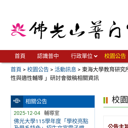
跳
至
主
要
內
容
區
首頁
認識普中
行政單位
校園公告
首頁
>
校園公告
>
活動訊息
>
東海大學教育研究所
性與適性輔導 」研討會徵稿相關資訊
校
相關公告
2025-12-04
輔導室
佛光大學115學年度「學校亮點
公告主