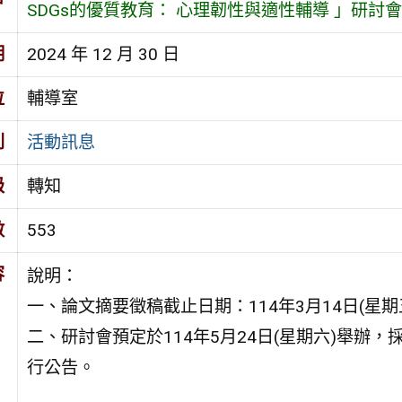
SDGs的優質教育： 心理韌性與適性輔導 」研討
期
2024 年 12 月 30 日
位
輔導室
別
活動訊息
級
轉知
數
553
容
說明：
一、論文摘要徵稿截止日期：114年3月14日(星期
二、研討會預定於114年5月24日(星期六)舉辦
行公告。