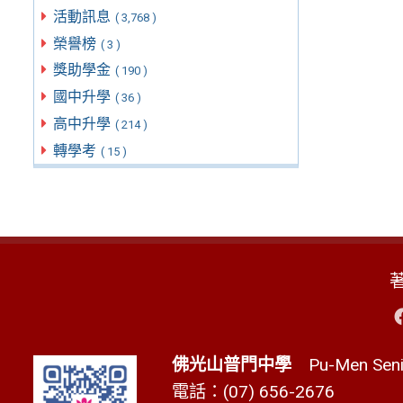
活動訊息
( 3,768 )
榮譽榜
( 3 )
獎助學金
( 190 )
國中升學
( 36 )
高中升學
( 214 )
轉學考
( 15 )
佛光山普門中學
Pu-Men Senio
電話：(07) 656-2676