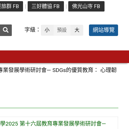
旅群 FB
三好體協 FB
佛光山寺 FB
送出
字級：
網站導覽
小
預設
大
搜
尋：
業發展學術研討會— SDGs的優質教育： 心理韌
2025 第十六屆教育專業發展學術研討會—