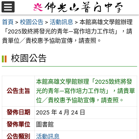
跳
至
選
首頁
>
校園公告
>
活動訊息
>
本館高雄文學館辦理
單
主
「2025致終將發光的青年—寫作培力工作坊」，請
要
貴單位／貴校惠予協助宣傳，請查照。
內
容
校園公告
區
本館高雄文學館辦理「2025致終將發
公告主旨
光的青年—寫作培力工作坊」，請貴單
位／貴校惠予協助宣傳，請查照。
發佈日期
2025 年 4 月 24 日
發佈單位
圖書館
公告類別
活動訊息