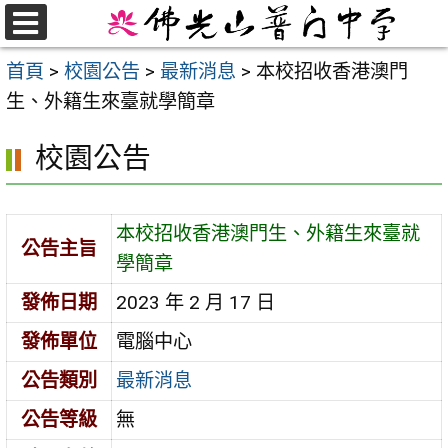
跳
至
選
首頁
>
校園公告
>
最新消息
>
本校招收香港澳門
單
主
生、外籍生來臺就學簡章
要
內
校園公告
容
區
本校招收香港澳門生、外籍生來臺就
公告主旨
學簡章
發佈日期
2023 年 2 月 17 日
發佈單位
電腦中心
公告類別
最新消息
公告等級
無