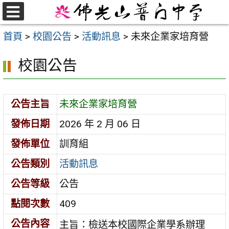
跳
至
選
首頁
>
校園公告
>
活動訊息
>
未來企業家培育營
單
主
要
校園公告
內
容
區
公告主旨
未來企業家培育營
發佈日期
2026 年 2 月 06 日
發佈單位
訓育組
公告類別
活動訊息
公告等級
公告
點閱次數
409
公告內容
主旨：檢送本校國際企業學系辦理