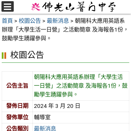
跳
至
選
首頁
>
校園公告
>
最新消息
>
朝陽科大應用英語系
單
主
辦理「大學生活一日營」之活動簡章 及海報各1份，
要
鼓勵學生踴躍參與。
內
容
校園公告
區
朝陽科大應用英語系辦理「大學生活
公告主旨
一日營」之活動簡章 及海報各1份，鼓
勵學生踴躍參與。
發佈日期
2024 年 3 月 20 日
發佈單位
輔導室
公告類別
最新消息