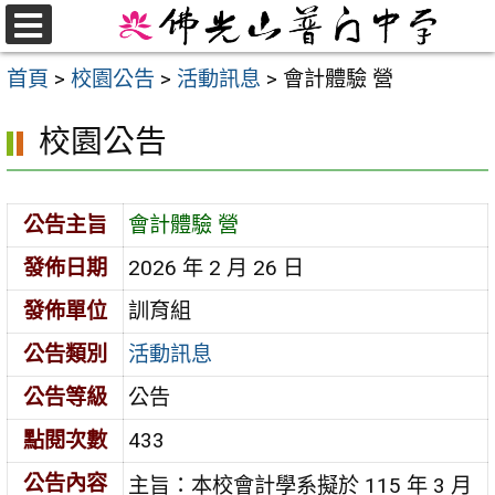
跳
至
選
首頁
>
校園公告
>
活動訊息
>
會計體驗 營
單
主
要
校園公告
內
容
區
公告主旨
會計體驗 營
發佈日期
2026 年 2 月 26 日
發佈單位
訓育組
公告類別
活動訊息
公告等級
公告
點閱次數
433
公告內容
主旨：本校會計學系擬於 115 年 3 月