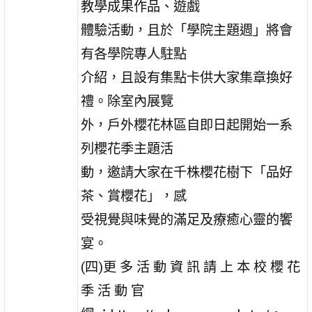
教學成果作品、遊戲
體驗活動，且於「學院主題週」將會
有各學院專人駐點
介紹，且設有集點卡供大家集章換好
禮。除室內展覽
外，戶外櫻花林區自即日起開始一系
列櫻花季主題活
動，邀請大家在千株櫻花樹下「品好
茶、賞櫻花」，感
受視覺與味覺的滿足及療癒心靈的饗
宴。
(四)更 多 活 動 資 訊 請 上 本 校 櫻 花
季 活 動 官