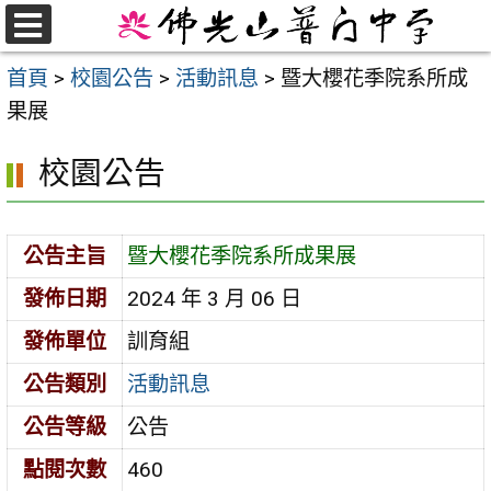
跳
至
選
首頁
>
校園公告
>
活動訊息
>
暨大櫻花季院系所成
單
主
果展
要
內
校園公告
容
區
公告主旨
暨大櫻花季院系所成果展
發佈日期
2024 年 3 月 06 日
發佈單位
訓育組
公告類別
活動訊息
公告等級
公告
點閱次數
460