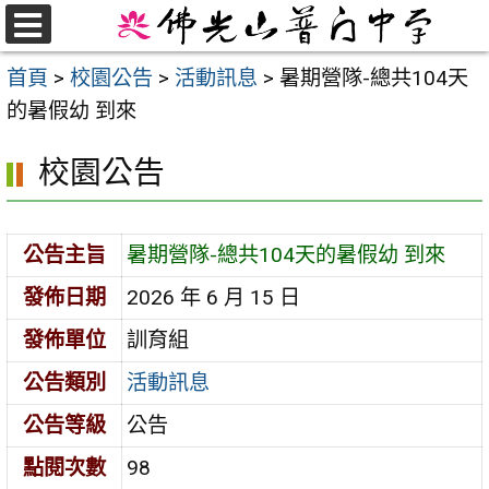
跳
至
選
首頁
>
校園公告
>
活動訊息
>
暑期營隊-總共104天
單
主
的暑假幼 到來
要
內
校園公告
容
區
公告主旨
暑期營隊-總共104天的暑假幼 到來
發佈日期
2026 年 6 月 15 日
發佈單位
訓育組
公告類別
活動訊息
公告等級
公告
點閱次數
98