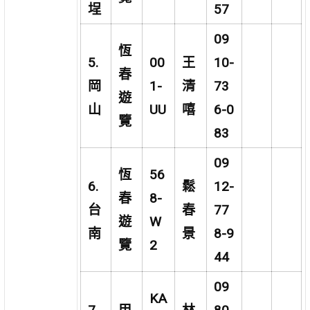
埕
57
09
恆
5.
00
王
10-
春
岡
1-
清
73
遊
山
UU
嘻
6-0
覽
83
09
恆
56
6.
鬆
12-
春
8-
台
春
77
遊
W
南
景
8-9
覽
2
44
09
KA