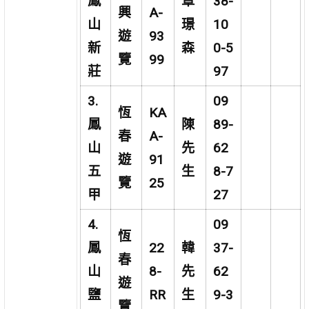
鳳
覃
38-
興
A-
山
璟
10
遊
93
新
森
0-5
覽
99
莊
97
3.
09
恆
KA
鳳
陳
89-
春
A-
山
先
62
遊
91
五
生
8-7
覽
25
甲
27
4.
09
恆
鳳
22
韓
37-
春
山
8-
先
62
遊
鹽
RR
生
9-3
覽