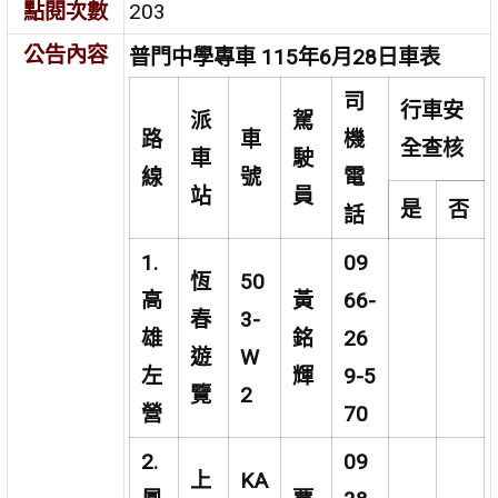
點閱次數
203
公告內容
普門中學專車 115年6月28日車表
司
行車安
派
駕
路
車
機
全查核
車
駛
線
號
電
站
員
是
否
話
1.
09
恆
50
高
黃
66-
春
3-
雄
銘
26
遊
W
左
輝
9-5
覽
2
營
70
2.
09
上
KA