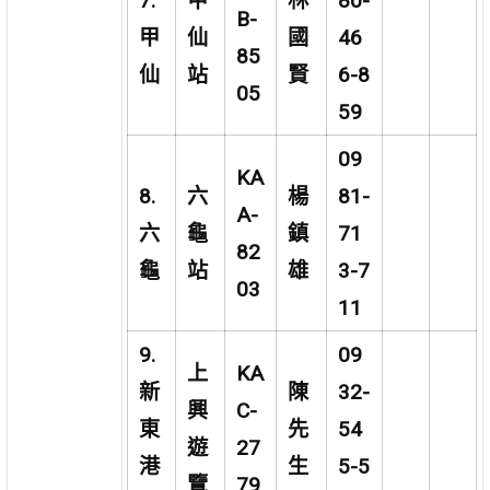
7.
甲
林
80-
B-
甲
仙
國
46
85
仙
站
賢
6-8
05
59
09
KA
8.
六
楊
81-
A-
六
龜
鎮
71
82
龜
站
雄
3-7
03
11
9.
09
上
KA
新
陳
32-
興
C-
東
先
54
遊
27
港
生
5-5
覽
79