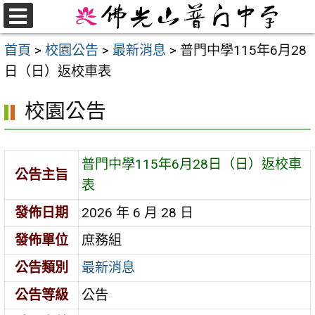
跳
至
選
首頁
>
校園公告
>
最新消息
>
普門中學115年6月28
單
主
日（日）返校車表
要
內
校園公告
容
區
普門中學115年6月28日（日）返校車
公告主旨
表
發佈日期
2026 年 6 月 28 日
發佈單位
庶務組
公告類別
最新消息
公告等級
公告