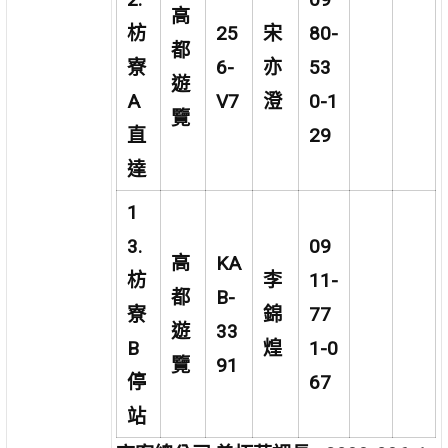
高
枋
25
宋
80-
都
寮
6-
亦
53
遊
A
V7
澄
0-1
覽
直
29
達
1
3.
09
高
KA
枋
李
11-
都
B-
寮
錦
77
遊
33
B
煌
1-0
覽
91
停
67
站