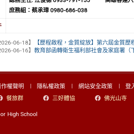
總務主任: 江俊德 0933-791-155 高雄客運六龜
庶務組：蔡承璋 0980-686-038
件
026-06-18】
【歷程啟程，金質綻放】第六屆金質歷
026-06-16】
教育部函轉衛生福利部社會及家庭署（下稱
著作權聲明
隱私權政策
網站安全政策
登
餐旅群
三好體協
佛光山寺
r High School