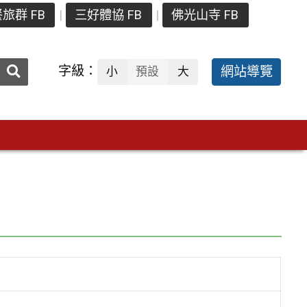
旅群 FB
三好體協 FB
佛光山寺 FB
送出
字級：
網站導覽
小
預設
大
搜
尋：