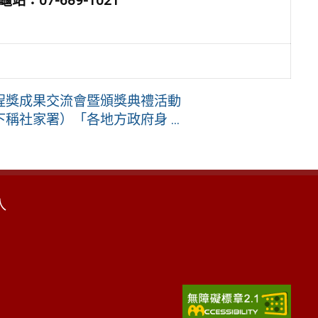
站：07-689-1021
程獎成果交流會暨頒獎典禮活動
社家署）「各地方政府身 ...
入