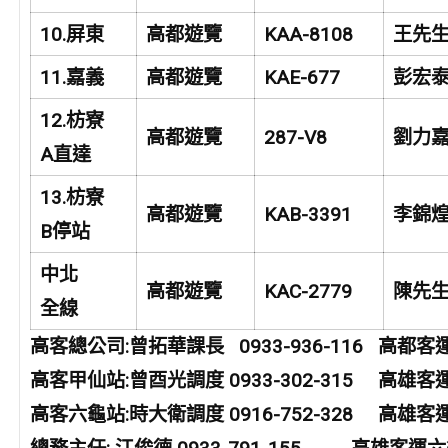
10.
屏東
高都遊覽
KAA-8108
王先
11.
嘉義
高都遊覽
KAE-677
彭宏
12.
枋寮
高都遊覽
287-V8
劉力
A
直達
13.
枋寮
高都遊覽
KAB-3391
李錦
B
停站
中北
高都遊覽
KAC-2779
陳先
全線
高客總公司:曾拓華課長 0933-936-116 高都客運：
高客甲仙站:曾酉光調度 0933-302-315 高雄客運觀
高客六龜站:時大衛調度 0916-752-328 高雄客運甲