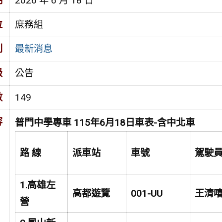
期
2026 年 6 月 18 日
位
庶務組
別
最新消息
級
公告
數
149
容
普門中學專車 115年6月18日車表-含中北車
路 線
派車站
車號
駕駛
1.
高雄左
高都遊覽
001-UU
王清
營