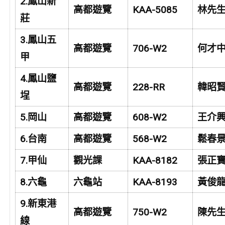
2.
鳳山新
高都遊覽
KAA-5085
林先
莊
3.
鳳山五
高都遊覽
706-W2
何才
甲
4.
鳳山鹽
高都遊覽
228-RR
韓昭
埕
5.
岡山
高都遊覽
608-W2
王介
6.
台南
高都遊覽
568-W2
鬆春
7.
甲仙
觀光課
KAA-8182
張正
8.
六龜
六龜站
KAA-8193
黃俊
9.
新東港
高都遊覽
750-W2
陳先
線