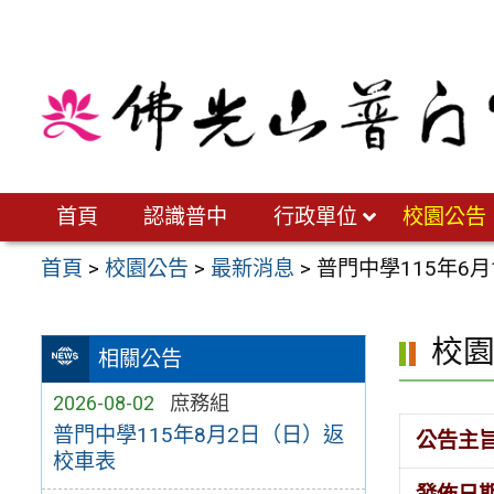
跳
至
主
要
內
容
區
首頁
認識普中
行政單位
校園公告
首頁
>
校園公告
>
最新消息
>
普門中學115年6
校
相關公告
2026-08-02
庶務組
普門中學115年8月2日（日）返
公告主
校車表