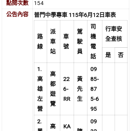
點閱次數
154
公告內容
普門中學專車 115年6月12日車表
司
行車安
派
駕
路
車
機
全查核
車
駛
線
號
電
站
員
是
否
話
1.
09
高
高
22
黃
85-
都
雄
6-
先
87
遊
左
RR
生
5-6
覽
營
95
2.
09
高
KA