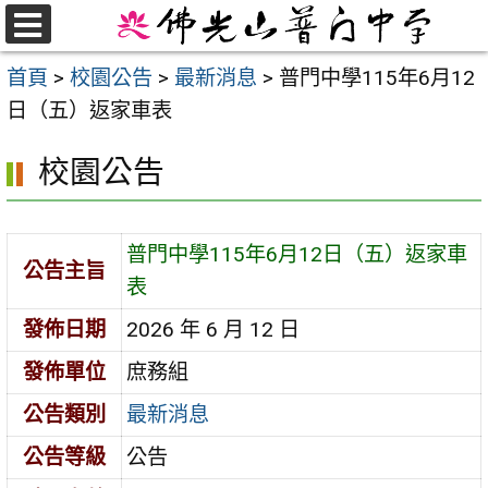
跳
至
選
首頁
>
校園公告
>
最新消息
>
普門中學115年6月12
單
主
日（五）返家車表
要
內
校園公告
容
區
普門中學115年6月12日（五）返家車
公告主旨
表
發佈日期
2026 年 6 月 12 日
發佈單位
庶務組
公告類別
最新消息
公告等級
公告