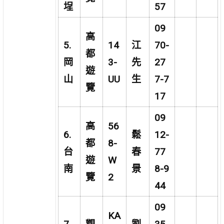
埕
57
09
高
5.
14
江
70-
都
岡
3-
先
27
遊
山
UU
生
7-7
覽
17
09
高
56
6.
鬆
12-
都
8-
台
春
77
遊
W
南
景
8-9
覽
2
44
09
KA