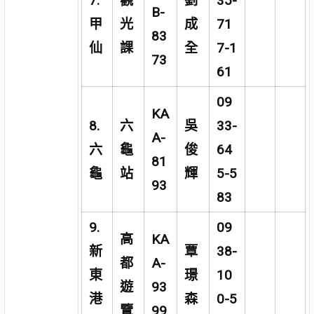
7.
觀
劉
35-
B-
甲
光
成
71
83
仙
課
全
7-1
73
61
09
KA
8.
六
吳
33-
A-
六
龜
俊
64
81
龜
站
輝
5-5
93
83
9.
09
高
KA
新
覃
38-
都
A-
東
璟
10
遊
93
港
森
0-5
覽
99