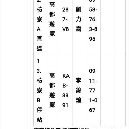
高
枋
28
劉
58-
都
寮
7-
力
76
遊
A
V8
嘉
3-8
覽
直
95
達
1
3.
09
高
KA
枋
李
11-
都
B-
寮
錦
77
遊
33
B
煌
1-0
覽
91
停
67
站