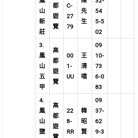
鳳
陳
32-
都
C-
山
先
54
遊
27
新
生
5-5
覽
79
莊
02
3.
09
高
鳳
00
王
10-
都
山
1-
清
73
遊
五
UU
嘻
6-0
覽
甲
83
4.
09
高
鳳
22
韓
37-
都
山
8-
昭
62
遊
鹽
RR
賢
9-3
覽