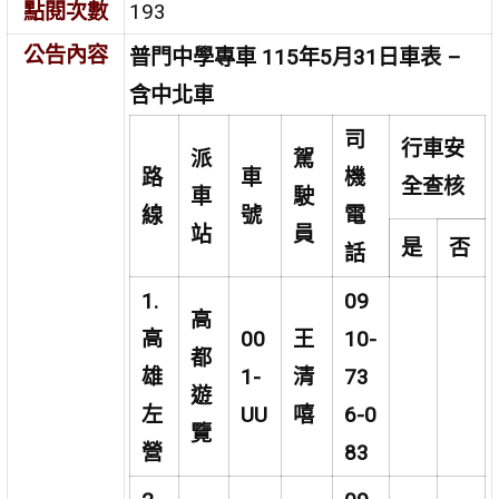
點閱次數
193
公告內容
普門中學專車 115年5月31日車表 –
含中北車
司
行車安
派
駕
路
車
機
全查核
車
駛
線
號
電
站
員
是
否
話
1.
09
高
高
00
王
10-
都
雄
1-
清
73
遊
左
UU
嘻
6-0
覽
營
83