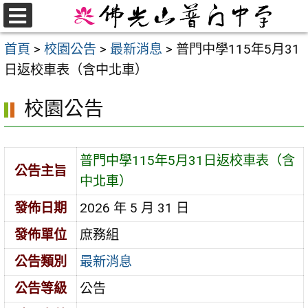
跳
至
選
首頁
>
校園公告
>
最新消息
>
普門中學115年5月31
單
主
日返校車表（含中北車）
要
內
校園公告
容
區
普門中學115年5月31日返校車表（含
公告主旨
中北車）
發佈日期
2026 年 5 月 31 日
發佈單位
庶務組
公告類別
最新消息
公告等級
公告