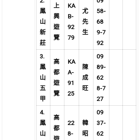
2.
09
上
KA
鳳
尤
58-
興
B-
山
先
68
遊
92
新
生
9-7
覽
79
莊
92
3.
09
高
KA
鳳
陳
89-
都
A-
山
成
62
遊
91
五
旺
8-7
覽
25
甲
27
4.
09
高
鳳
22
韓
37-
都
山
8-
昭
62
遊