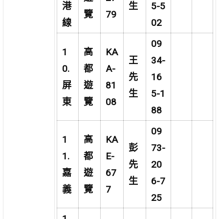
港
生
5-5
覽
79
線
02
09
1
高
KA
王
34-
0.
都
A-
先
16
屏
遊
81
生
5-1
東
覽
08
88
09
1
高
KA
彭
73-
1.
都
E-
先
20
嘉
遊
67
生
6-7
義
覽
7
25
1