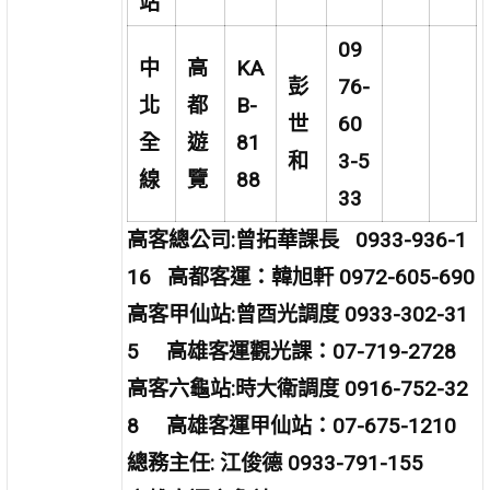
站
09
中
高
KA
彭
76-
北
都
B-
世
60
全
遊
81
和
3-5
線
覽
88
33
高客總公司:曾拓華課長 0933-936-1
16 高都客運：韓旭軒 0972-605-690
高客甲仙站:曾酉光調度 0933-302-31
5 高雄客運觀光課：07-719-2728
高客六龜站:時大衛調度 0916-752-32
8 高雄客運甲仙站：07-675-1210
總務主任: 江俊德 0933-791-155