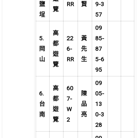
鹽
RR
賢
9-3
覽
埕
57
09
高
5.
22
黃
85-
都
岡
6-
先
87
遊
山
RR
生
5-6
覽
95
09
高
60
6.
陳
05-
都
7-
台
品
13
遊
W
南
亮
0-3
覽
2
28