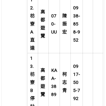
2.
09
高
枋
07
陳
38-
都
寮
0-
振
85
遊
A
UU
宏
8-9
覽
直
52
達
1
3.
09
高
KA
枋
柯
17-
都
A-
寮
志
50
遊
38
B
青
5-7
覽
89
停
92