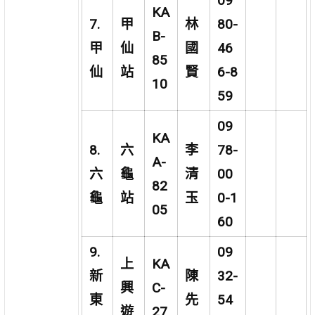
09
KA
7.
甲
林
80-
B-
甲
仙
國
46
85
仙
站
賢
6-8
10
59
09
KA
8.
六
李
78-
A-
六
龜
清
00
82
龜
站
玉
0-1
05
60
9.
09
上
KA
新
陳
32-
興
C-
東
先
54
遊
27