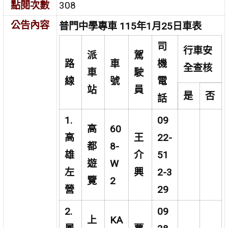
點閱次數
308
公告內容
普門中學專車 115年1月25日車表
司
行車安
派
駕
路
車
機
全查核
車
駛
線
號
電
站
員
是
否
話
1.
09
高
60
高
王
22-
都
8-
雄
介
51
遊
W
左
興
2-3
覽
2
營
29
2.
09
上
KA