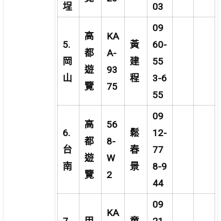
埕
03
09
高
KA
5.
黃
60-
都
A-
岡
建
55
遊
93
山
程
3-6
覽
75
55
09
高
56
6.
鬆
12-
都
8-
台
春
77
遊
W
南
景
8-9
覽
2
44
09
KA