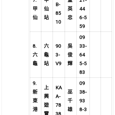
7.
甲
童
21-
B-
甲
仙
英
44
85
仙
站
忠
6-5
10
59
09
8.
六
90
吳
33-
六
龜
3-
俊
64
龜
站
V9
輝
5-5
83
9.
09
上
KA
新
巫
38-
興
A-
東
千
93
遊
78
港
雄
8-3
覽
38