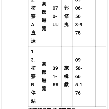
高
枋
07
郭
06-
都
寮
0-
修
56
遊
A
UU
曳
3-9
覽
直
78
達
1
3.
09
高
枋
39
施
58-
都
寮
1-
幃
66
遊
B
RR
獻
5-1
覽
停
76
站