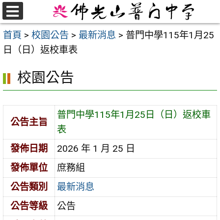
跳
至
選
首頁
>
校園公告
>
最新消息
>
普門中學115年1月25
單
主
日（日）返校車表
要
內
校園公告
容
區
普門中學115年1月25日（日）返校車
公告主旨
表
發佈日期
2026 年 1 月 25 日
發佈單位
庶務組
公告類別
最新消息
公告等級
公告