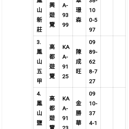
鳳
覃
38-
興
A-
山
璟
10
遊
93
新
森
0-5
覽
99
莊
97
3.
09
高
KA
鳳
陳
89-
都
A-
山
成
62
遊
91
五
旺
8-7
覽
25
甲
27
4.
09
高
KA
鳳
金
10-
都
A-
山
勝
37
遊
91
鹽
華
4-1
覽
23