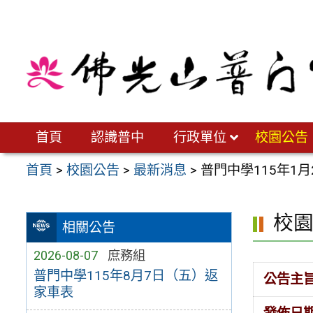
跳
至
主
要
內
容
區
首頁
認識普中
行政單位
校園公告
首頁
>
校園公告
>
最新消息
>
普門中學115年1
校
相關公告
2026-08-07
庶務組
普門中學115年8月7日（五）返
公告主
家車表