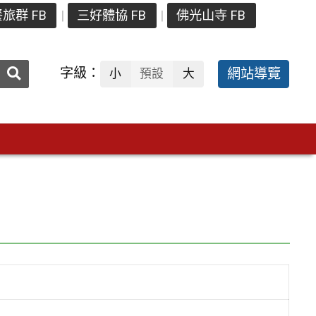
旅群 FB
三好體協 FB
佛光山寺 FB
送出
字級：
網站導覽
小
預設
大
搜
尋：