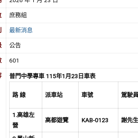
期
2026 年 1 月 23 日
位
庶務組
別
最新消息
級
公告
數
601
容
普門中學專車 115年1月23日車表
路 線
派車站
車號
駕駛
1.
高雄左
高都遊覽
KAB-0123
謝先
營