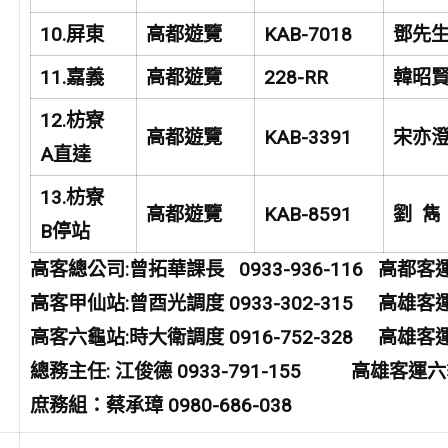
10.
屏東
高都遊覽
KAB-7018
鄧先
11.
嘉義
高都遊覽
228-RR
韓昭
12.
枋寮
高都遊覽
KAB-3391
宋亦
A
直達
13.
枋寮
高都遊覽
KAB-8591
劉 雋
B
停站
高客總公司:曾拓華課長 0933-936-116 高都客運：
高客甲仙站:曾酉光調度 0933-302-315 高雄客運觀
高客六龜站:時大衛調度 0916-752-328 高雄客運甲
總務主任: 江俊德 0933-791-155 高雄客運六龜
庶務組：蔡承璋 0980-686-038