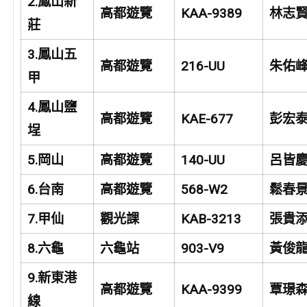
2.
鳳山新
高都遊覽
KAA-9389
林志
莊
3.
鳳山五
高都遊覽
216-UU
朱佑
甲
4.
鳳山鹽
高都遊覽
KAE-677
彭宏
埕
5.
岡山
高都遊覽
140-UU
呂皆
6.
台南
高都遊覽
568-W2
鬆春
7.
甲仙
觀光課
KAB-3213
張貴
8.
六龜
六龜站
903-V9
黃俊
9.
新東港
高都遊覽
KAA-9399
覃璟
線