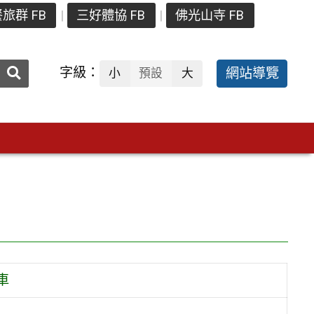
旅群 FB
三好體協 FB
佛光山寺 FB
送出
字級：
網站導覽
小
預設
大
搜
尋：
車