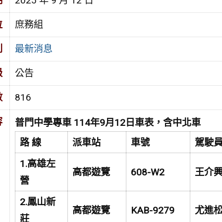
期
2025 年 9 月 12 日
位
庶務組
別
最新消息
級
公告
數
816
容
普門中學專車 114年9月12日車表，含中北車
路 線
派車站
車號
駕駛
1.
高雄左
高都遊覽
608-W2
王介
營
2.
鳳山新
高都遊覽
KAB-9279
尤進
莊