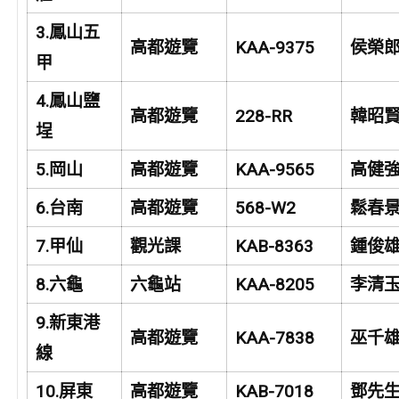
3.
鳳山五
高都遊覽
KAA-9375
侯榮
甲
4.
鳳山鹽
高都遊覽
228-RR
韓昭
埕
5.
岡山
高都遊覽
KAA-9565
高健
6.
台南
高都遊覽
568-W2
鬆春
7.
甲仙
觀光課
KAB-8363
鍾俊
8.
六龜
六龜站
KAA-8205
李清
9.
新東港
高都遊覽
KAA-7838
巫千
線
10.
屏東
高都遊覽
KAB-7018
鄧先