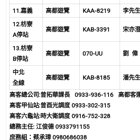
11.
嘉義
高都遊覽
KAA-8219
李先
12.
枋寮
高都遊覽
KAB-3391
宋亦
A
停站
13.
枋寮
高都遊覽
070-UU
劉 偉
B
停站
中北
高都遊覽
KAB-8185
潘先
全線
高客總公司:曾拓華課長 0933-936-116 高都客運：
高客甲仙站:曾酉光調度 0933-302-315
高客六龜站:時大衛調度 0916-752-328
總務主任: 江俊德 0933791155
庶務組：蔡承璋 0980686038