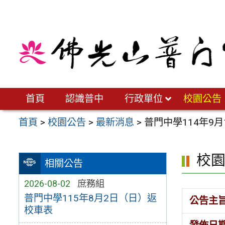
跳
至
主
要
內
容
區
首頁
認識普中
行政單位
校園公告
首頁
>
校園公告
>
最新消息
>
普門中學114年9月
校
相關公告
2026-08-02
庶務組
普門中學115年8月2日（日）返
公告主
校車表