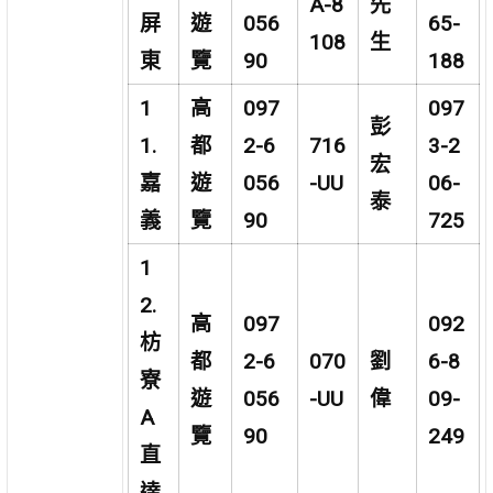
A-8
先
屏
遊
056
65-
108
生
東
覽
90
188
1
高
097
097
彭
1.
都
2-6
716
3-2
宏
嘉
遊
056
-UU
06-
泰
義
覽
90
725
1
2.
高
097
092
枋
都
2-6
070
劉
6-8
寮
遊
056
-UU
偉
09-
A
覽
90
249
直
達