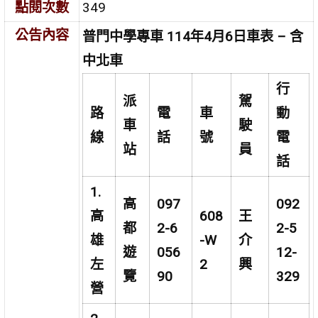
點閱次數
349
公告內容
普門中學專車 114年4月6日車表 – 含
中北車
行
派
駕
路
電
車
動
車
駛
線
話
號
電
站
員
話
1.
高
097
092
高
608
王
都
2-6
2-5
雄
-W
介
遊
056
12-
左
2
興
覽
90
329
營