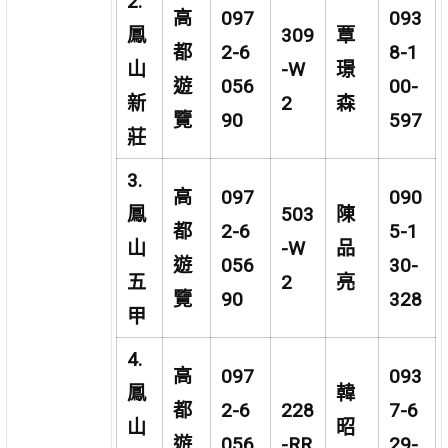
2.
高
097
093
鳳
309
覃
都
2-6
8-1
山
-W
璟
遊
056
00-
新
2
森
覽
90
597
莊
3.
高
097
090
鳳
503
陳
都
2-6
5-1
山
-W
品
遊
056
30-
五
2
亮
覽
90
328
甲
4.
高
097
093
鳳
韓
都
2-6
228
7-6
山
昭
遊
056
-RR
29-