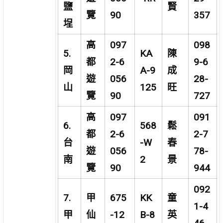
鹽
賢
覽
90
357
埕
高
097
098
5.
KA
陳
都
2-6
9-6
岡
A-9
成
遊
056
28-
山
125
旺
覽
90
727
高
097
091
6.
568
鬆
都
2-6
2-7
台
-W
春
遊
056
78-
南
2
景
覽
90
944
092
7.
甲
675
KK
童
1-4
甲
仙
-12
B-8
英