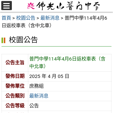
跳
至
選
首頁
>
校園公告
>
最新消息
>
普門中學114年4月6
單
主
日返校車表（含中北車）
要
內
校園公告
容
區
普門中學114年4月6日返校車表（含
公告主旨
中北車）
發佈日期
2025 年 4 月 05 日
發佈單位
庶務組
公告類別
最新消息
公告等級
公告