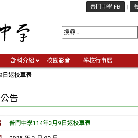
普門中學 FB
餐
部科介紹
校園影音
學校行事曆
月9日返校車表
園公告
旨
普門中學114年3月9日返校車表