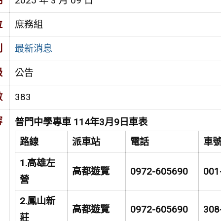
期
2025 年 3 月 09 日
位
庶務組
別
最新消息
級
公告
數
383
容
普門中學專車 114年3月9日車表
路線
派車站
電話
車
1.
高雄左
高都遊覽
0972-605690
001
營
2.
鳳山新
高都遊覽
0972-605690
308
莊