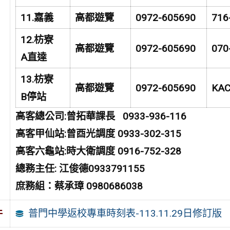
11.
嘉義
高都遊覽
0972-605690
716
12.
枋寮
高都遊覽
0972-605690
070
A
直達
13.
枋寮
高都遊覽
0972-605690
KAC
B
停站
高客總公司:曾拓華課長 0933-936-116
高客甲仙站:曾酉光調度 0933-302-315
高客六龜站:時大衛調度 0916-752-328
總務主任: 江俊德0933791155
庶務組：蔡承璋 0980686038
普門中學返校專車時刻表-113.11.29日修訂版
件