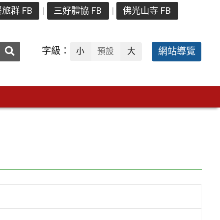
旅群 FB
三好體協 FB
佛光山寺 FB
送出
字級：
網站導覽
小
預設
大
搜
尋：