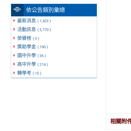
依公告類別彙總
最新消息
( 1,423 )
活動訊息
( 3,770 )
榮譽榜
( 3 )
獎助學金
( 190 )
國中升學
( 36 )
高中升學
( 214 )
轉學考
( 15 )
相關附