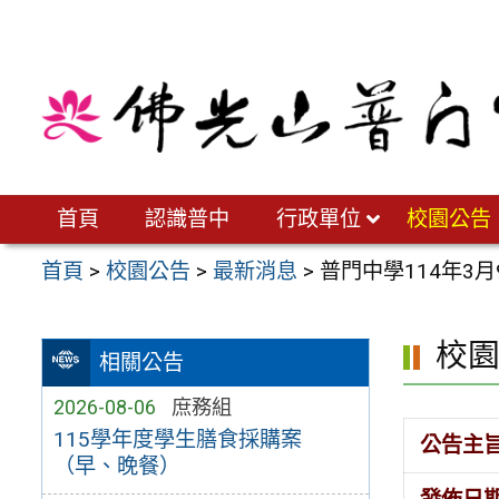
跳
至
主
要
內
容
區
首頁
認識普中
行政單位
校園公告
首頁
>
校園公告
>
最新消息
>
普門中學114年3
校
相關公告
2026-08-06
庶務組
115學年度學生膳食採購案
公告主
（早、晚餐）