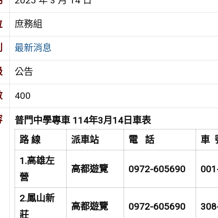
期
2025 年 3 月 14 日
位
庶務組
別
最新消息
級
公告
數
400
容
普門中學專車 114年3月14日車表
路 線
派車站
電 話
車 
1.
高雄左
高都遊覽
0972-605690
001
營
2.
鳳山新
高都遊覽
0972-605690
308
莊