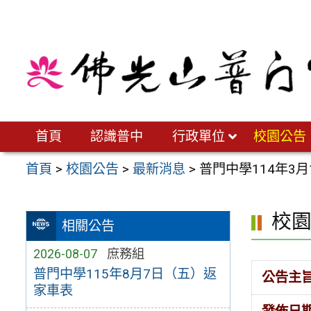
跳
至
主
要
內
容
區
首頁
認識普中
行政單位
校園公告
首頁
>
校園公告
>
最新消息
>
普門中學114年3月
校
相關公告
2026-08-07
庶務組
普門中學115年8月7日（五）返
公告主
家車表