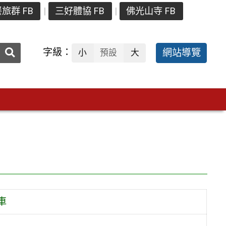
旅群 FB
三好體協 FB
佛光山寺 FB
送出
字級：
網站導覽
小
預設
大
搜
尋：
車