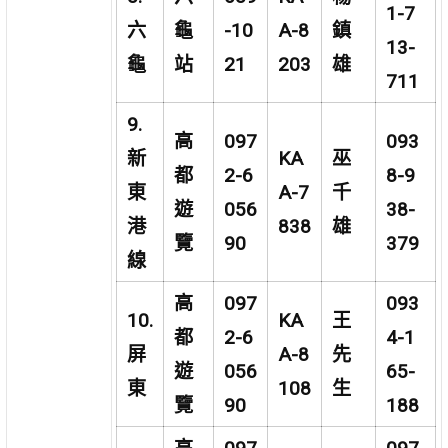
1-7
六
龜
-10
A-8
鎮
13-
龜
站
21
203
雄
711
9.
高
097
093
新
KA
巫
都
2-6
8-9
東
A-7
千
遊
056
38-
港
838
雄
覽
90
379
線
高
097
093
10.
KA
王
都
2-6
4-1
屏
A-8
先
遊
056
65-
東
108
生
覽
90
188