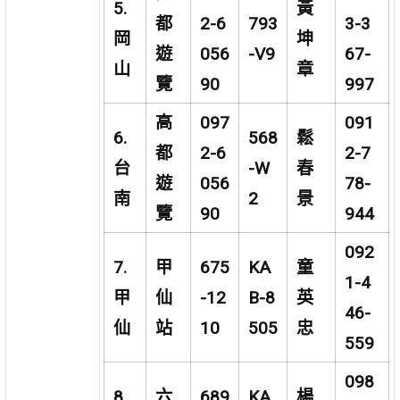
5.
黃
都
2-6
793
3-3
岡
坤
遊
056
-V9
67-
山
章
覽
90
997
高
097
091
6.
568
鬆
都
2-6
2-7
台
-W
春
遊
056
78-
南
2
景
覽
90
944
092
7.
甲
675
KA
童
1-4
甲
仙
-12
B-8
英
46-
仙
站
10
505
忠
559
098
8.
六
689
KA
楊