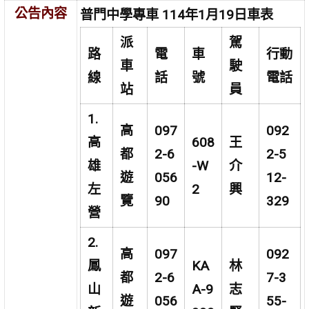
公告內容
普門中學專車 114年1月19日車表
派
駕
路
電
車
行動
車
駛
線
話
號
電話
站
員
1.
高
097
092
高
608
王
都
2-6
2-5
雄
-W
介
遊
056
12-
左
2
興
覽
90
329
營
2.
高
097
092
鳳
KA
林
都
2-6
7-3
山
A-9
志
遊
056
55-