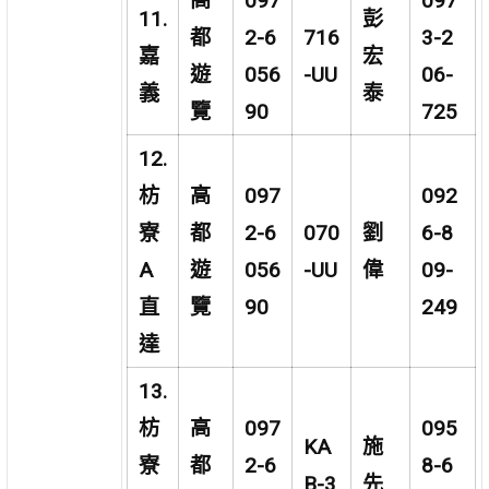
高
097
097
11.
彭
都
2-6
716
3-2
嘉
宏
遊
056
-UU
06-
義
泰
覽
90
725
12.
枋
高
097
092
寮
都
2-6
070
劉
6-8
A
遊
056
-UU
偉
09-
直
覽
90
249
達
13.
枋
高
097
095
KA
施
寮
都
2-6
8-6
B-3
先