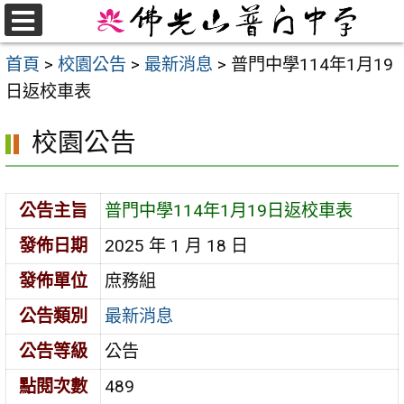
跳
至
選
首頁
>
校園公告
>
最新消息
>
普門中學114年1月19
單
主
日返校車表
要
內
校園公告
容
區
公告主旨
普門中學114年1月19日返校車表
發佈日期
2025 年 1 月 18 日
發佈單位
庶務組
公告類別
最新消息
公告等級
公告
點閱次數
489