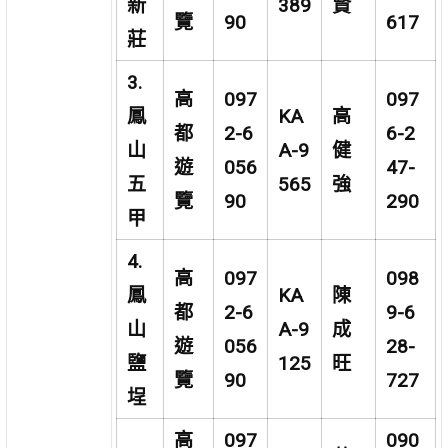
新
389
賢
覽
90
617
莊
3.
高
097
097
鳳
KA
高
都
2-6
6-2
山
A-9
健
遊
056
47-
五
565
強
覽
90
290
甲
4.
高
097
098
鳳
KA
陳
都
2-6
9-6
山
A-9
成
遊
056
28-
鹽
125
旺
覽
90
727
埕
高
097
090