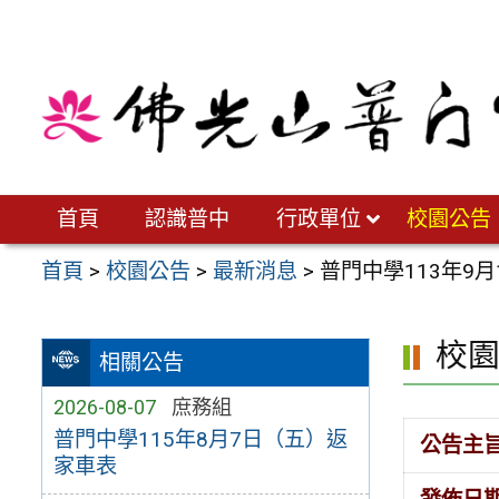
跳
至
主
要
內
容
區
首頁
認識普中
行政單位
校園公告
首頁
>
校園公告
>
最新消息
>
普門中學113年9
校
相關公告
2026-08-07
庶務組
普門中學115年8月7日（五）返
公告主
家車表