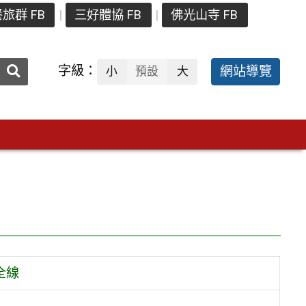
旅群 FB
三好體協 FB
佛光山寺 FB
送出
字級：
網站導覽
小
預設
大
搜
尋：
全線