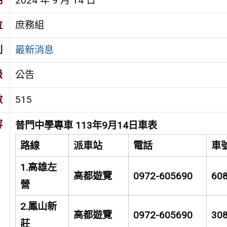
期
2024 年 9 月 14 日
位
庶務組
別
最新消息
級
公告
數
515
容
普門中學專車 113年9月14日車表
路線
派車站
電話
車
1.
高雄左
高都遊覽
0972-605690
60
營
2.
鳳山新
高都遊覽
0972-605690
30
莊