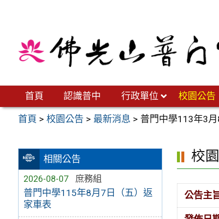
跳
至
主
要
內
容
區
首頁
認識普中
行政單位
校園公告
首頁
>
校園公告
>
最新消息
>
普門中學113年3
校
相關公告
2026-08-07
庶務組
普門中學115年8月7日（五）返
公告主
家車表