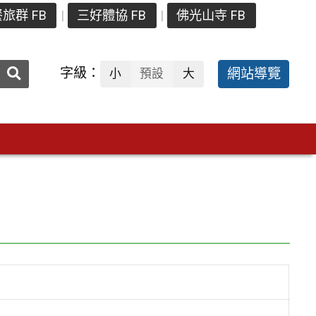
旅群 FB
三好體協 FB
佛光山寺 FB
送出
字級：
網站導覽
小
預設
大
搜
尋：