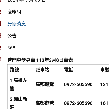
期
2024 年 3 月 08 日
位
庶務組
別
最新消息
級
公告
數
568
容
普門中學專車 113年3月8日車表
路線
派車站
電話
車
1.
高雄左
高都遊覽
0972-605690
131
營
2.
鳳山新
高都遊覽
0972-605690
181
莊