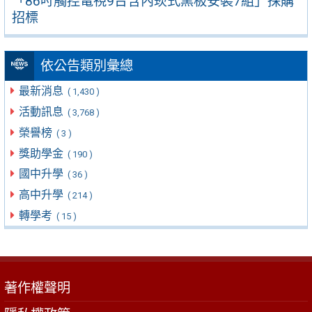
「86吋觸控電視9台含內崁式黑板安裝7組」採購
招標
依公告類別彙總
最新消息
( 1,430 )
活動訊息
( 3,768 )
榮譽榜
( 3 )
獎助學金
( 190 )
國中升學
( 36 )
高中升學
( 214 )
轉學考
( 15 )
著作權聲明