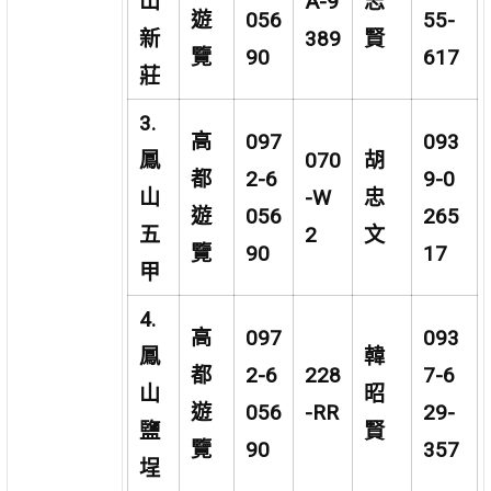
山
A-9
志
遊
056
55-
新
389
賢
覽
90
617
莊
3.
高
097
093
鳳
070
胡
都
2-6
9-0
山
-W
忠
遊
056
265
五
2
文
覽
90
17
甲
4.
高
097
093
鳳
韓
都
2-6
228
7-6
山
昭
遊
056
-RR
29-
鹽
賢
覽
90
357
埕