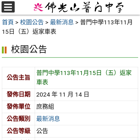
跳
至
選
首頁
>
校園公告
>
最新消息
>
普門中學113年11月
單
主
15日（五）返家車表
要
內
校園公告
容
區
普門中學113年11月15日（五）返家
公告主旨
車表
發佈日期
2024 年 11 月 14 日
發佈單位
庶務組
公告類別
最新消息
公告等級
公告