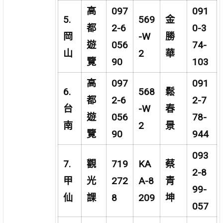
高
097
091
5.
569
金
都
2-6
0-3
岡
-W
勝
遊
056
74-
山
2
華
覽
90
103
高
097
091
6.
568
鬆
都
2-6
2-7
台
-W
春
遊
056
78-
南
2
景
覽
90
944
093
7.
觀
719
KA
蔡
2-8
甲
光
272
A-8
青
99-
仙
課
8
209
坤
057