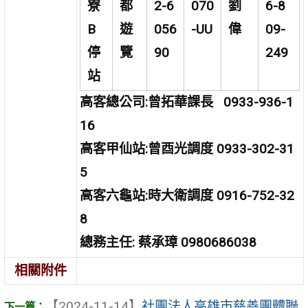
寮
都
2-6
070
劉
6-8
B
遊
056
-UU
偉
09-
停
覽
90
249
站
高客總公司:曾拓華課長 0933-936-1
16
高客甲仙站:曾酉光調度 0933-302-31
5
高客六龜站:時大衛調度 0916-752-32
8
總務主任: 蔡承璋 0980686038
相關附件
【2024-11-14】
社團法人高雄市慈善團體聯