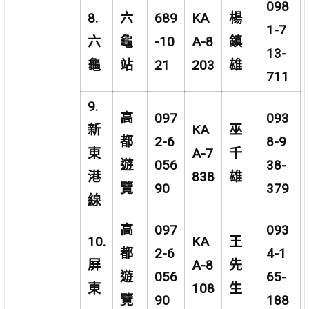
098
8.
六
689
KA
楊
1-7
六
龜
-10
A-8
鎮
13-
龜
站
21
203
雄
711
9.
高
097
093
新
KA
巫
都
2-6
8-9
東
A-7
千
遊
056
38-
港
838
雄
覽
90
379
線
高
097
093
10.
KA
王
都
2-6
4-1
屏
A-8
先
遊
056
65-
東
108
生
覽
90
188