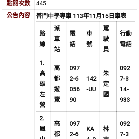
點閱次數
445
公告內容
普門中學專車 113年11月15日車表
派
駕
路
電
車
行動
車
駛
線
話
號
電話
站
員
1.
高
097
092
高
朱
都
2-6
142
7-3
雄
定
遊
056
-UU
14-
左
國
覽
90
933
營
2.
高
097
092
鳳
KA
林
都
2-6
7-3