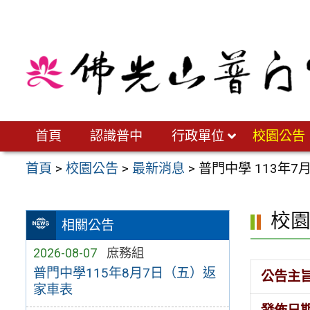
跳
至
主
要
內
容
區
首頁
認識普中
行政單位
校園公告
首頁
>
校園公告
>
最新消息
>
普門中學 113年7
校
相關公告
2026-08-07
庶務組
普門中學115年8月7日（五）返
公告主
家車表