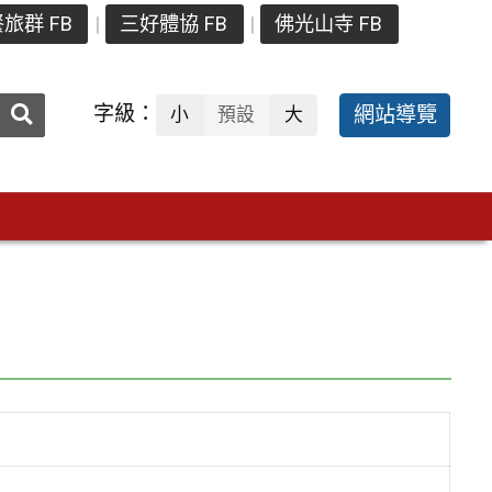
旅群 FB
三好體協 FB
佛光山寺 FB
送出
字級：
網站導覽
小
預設
大
搜
尋：