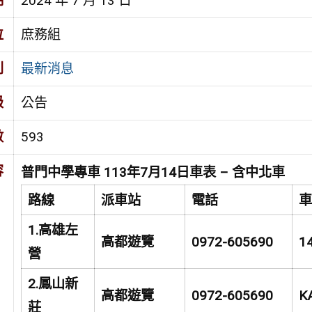
期
2024 年 7 月 13 日
位
庶務組
別
最新消息
級
公告
數
593
容
普門中學專車 113年7月14日車表 – 含中北車
路線
派車站
電話
1.
高雄左
高都遊覽
0972-605690
1
營
2.
鳳山新
高都遊覽
0972-605690
K
莊