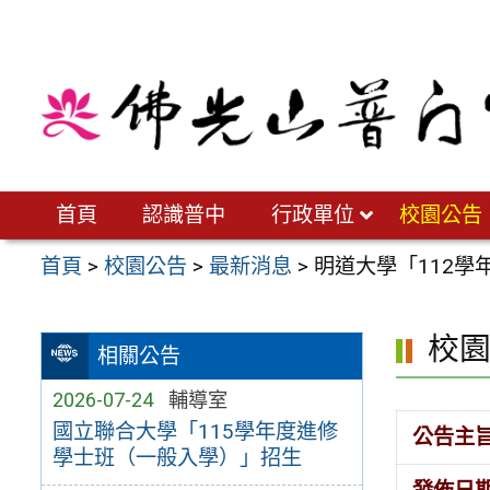
跳
至
主
要
內
容
區
首頁
認識普中
行政單位
校園公告
首頁
>
校園公告
>
最新消息
>
明道大學「112學
校
相關公告
2026-07-24
輔導室
國立聯合大學「115學年度進修
公告主
學士班（一般入學）」招生