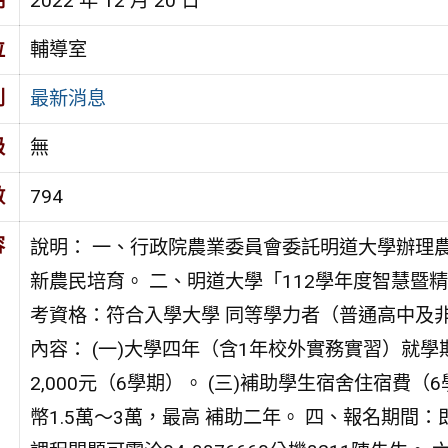
期
2022 年 12 月 20 日
位
輔導室
別
最新消息
級
無
數
794
容
說明： 一、行政院農業委員會委託明道大學辦理
新農民培育。 二、明道大學「112學年度智慧暨
考資格：符合入學大學 同等學力者（普通高中及
內容： (一)大學四年（含1年校外實務實習）就學
2,000元（6學期）。 (三)補助學生宿舍住宿費
幣1.5萬～3萬，最高 補助二年。 四、報名期間：