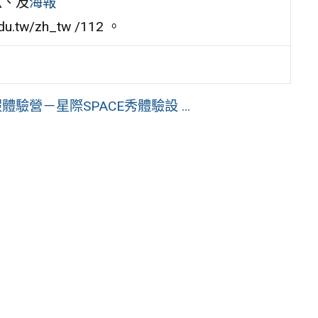
六、及
海報
tw/zh_tw /112 。
營－星際SPACE秀體驗設 ...