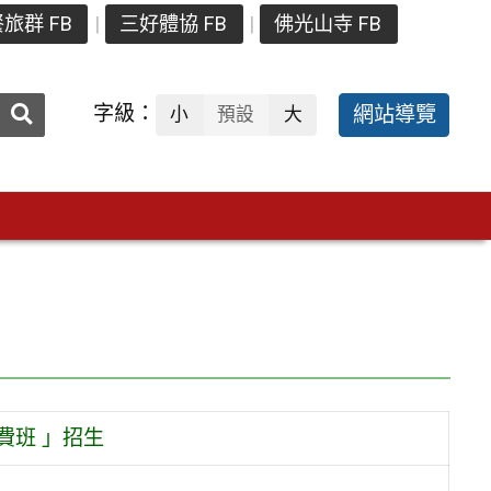
旅群 FB
三好體協 FB
佛光山寺 FB
送出
字級：
網站導覽
小
預設
大
搜
尋：
費班 」招生