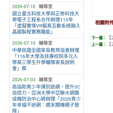
2026-07-10
輔導室
國立臺北科技大學與正修科技大
學電子工程系合作辦理115年
相關附
「虛擬實境VR擬真互動系統融入
晶圓製程實務職能」
【2
2026-07-10
輔導室
【2
中華民國全國家長教育協會辦理
「116年大學及技專校院多元入
學高三學生升學輔導家長說明
會」案
2026-07-03
輔導室
為協助青少年揮別迷網，提升3C
自控力，亞洲大學中亞聯大網路
成癮防治中心將辦理「2026青少
年幸福不迷網：週末關機親子營
隊」