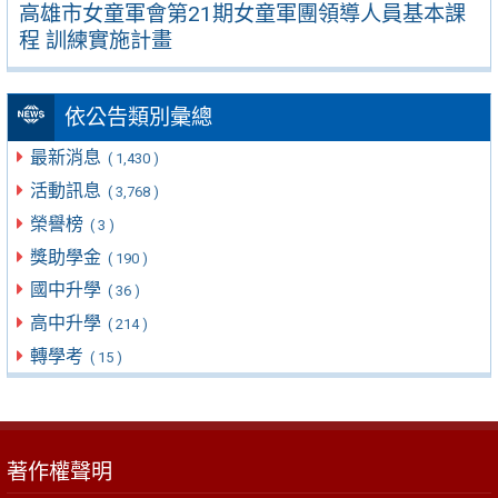
高雄市女童軍會第21期女童軍團領導人員基本課
程 訓練實施計畫
依公告類別彙總
最新消息
( 1,430 )
活動訊息
( 3,768 )
榮譽榜
( 3 )
獎助學金
( 190 )
國中升學
( 36 )
高中升學
( 214 )
轉學考
( 15 )
著作權聲明