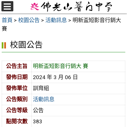
跳
至
選
首頁
>
校園公告
>
活動訊息
>
明新盃短影音行銷大
單
主
賽
要
內
校園公告
容
區
公告主旨
明新盃短影音行銷大 賽
發佈日期
2024 年 3 月 06 日
發佈單位
訓育組
公告類別
活動訊息
公告等級
公告
點閱次數
383