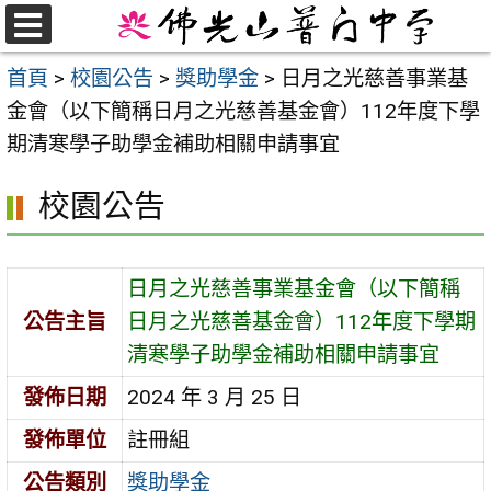
跳
至
選
首頁
>
校園公告
>
獎助學金
>
日月之光慈善事業基
單
主
金會（以下簡稱日月之光慈善基金會）112年度下學
要
期清寒學子助學金補助相關申請事宜
內
容
校園公告
區
日月之光慈善事業基金會（以下簡稱
公告主旨
日月之光慈善基金會）112年度下學期
清寒學子助學金補助相關申請事宜
發佈日期
2024 年 3 月 25 日
發佈單位
註冊組
公告類別
獎助學金