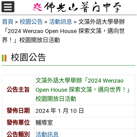
跳
至
選
首頁
>
校園公告
>
活動訊息
>
文藻外語大學舉辦
單
主
「2024 Wenzao Open House 探索文藻，邁向世
要
界！」校園開放日活動
內
容
校園公告
區
文藻外語大學舉辦「2024 Wenzao
公告主旨
Open House 探索文藻，邁向世界！」
校園開放日活動
發佈日期
2024 年 1 月 10 日
發佈單位
輔導室
公告類別
活動訊息