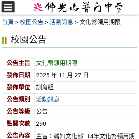
跳
至
選
首頁
>
校園公告
>
活動訊息
>
文化幣領用期限
單
主
要
校園公告
內
容
區
公告主旨
文化幣領用期限
發佈日期
2025 年 11 月 27 日
發佈單位
訓育組
公告類別
活動訊息
公告等級
公告
點閱次數
290
公告內容
主旨：轉知文化部114年文化幣領用期