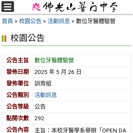
跳
至
選
首頁
>
校園公告
>
活動訊息
>
數位牙醫體驗營
單
主
要
校園公告
內
容
區
公告主旨
數位牙醫體驗營
發佈日期
2025 年 5 月 26 日
發佈單位
訓育組
公告類別
活動訊息
公告等級
公告
點閱次數
292
公告內容
主旨：本校牙醫學系舉辦「OPEN DA