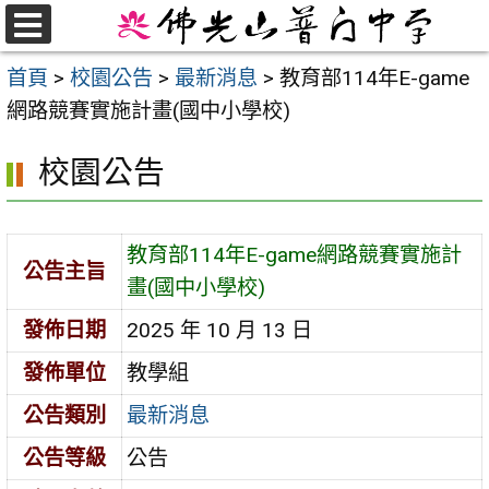
跳
至
選
首頁
>
校園公告
>
最新消息
>
教育部114年E-game
單
主
網路競賽實施計畫(國中小學校)
要
內
校園公告
容
區
教育部114年E-game網路競賽實施計
公告主旨
畫(國中小學校)
發佈日期
2025 年 10 月 13 日
發佈單位
教學組
公告類別
最新消息
公告等級
公告