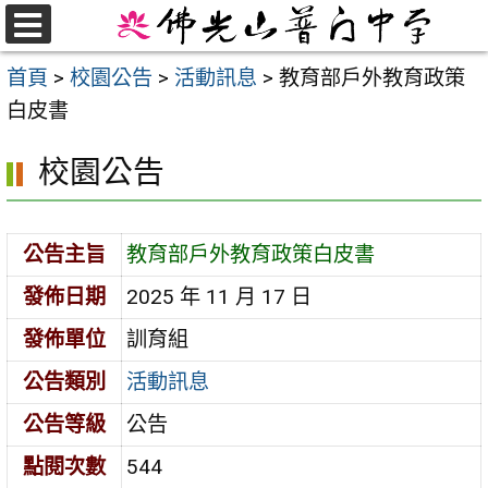
跳
至
選
首頁
>
校園公告
>
活動訊息
>
教育部戶外教育政策
單
主
白皮書
要
內
校園公告
容
區
公告主旨
教育部戶外教育政策白皮書
發佈日期
2025 年 11 月 17 日
發佈單位
訓育組
公告類別
活動訊息
公告等級
公告
點閱次數
544