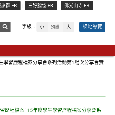
旅群 FB
三好體協 FB
佛光山寺 FB
送出
字級：
網站導覽
小
預設
大
搜
尋：
生學習歷程檔案分享會系列活動第1場次分享會實
習歷程檔案115年度學生學習歷程檔案分享會系