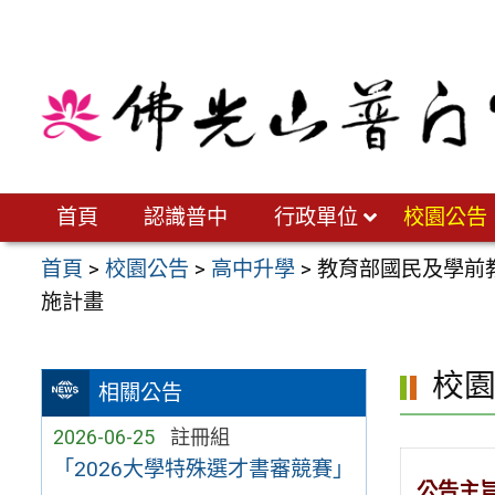
跳
至
主
要
內
容
區
首頁
認識普中
行政單位
校園公告
首頁
>
校園公告
>
高中升學
>
教育部國民及學前
施計畫
校
相關公告
2026-06-25
註冊組
「2026大學特殊選才書審競賽」
公告主