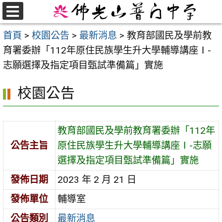
跳
至
選
首頁
>
校園公告
>
最新消息
>
教育部國民及學前教
單
主
育署委辦「112年原住民族學生升大學輔導講座Ⅰ-
要
志願選擇及指定項目甄試準備篇」實施
內
容
校園公告
區
教育部國民及學前教育署委辦「112年
公告主旨
原住民族學生升大學輔導講座Ⅰ-志願
選擇及指定項目甄試準備篇」實施
發佈日期
2023 年 2 月 21 日
發佈單位
輔導室
公告類別
最新消息