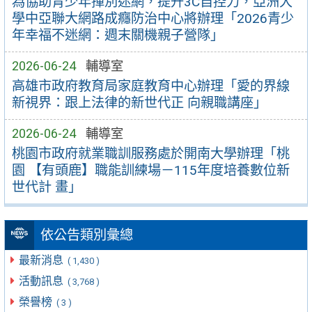
為協助青少年揮別迷網，提升3C自控力，亞洲大
學中亞聯大網路成癮防治中心將辦理「2026青少
年幸福不迷網：週末關機親子營隊」
2026-06-24
輔導室
高雄市政府教育局家庭教育中心辦理「愛的界線
新視界：跟上法律的新世代正 向親職講座」
2026-06-24
輔導室
桃園市政府就業職訓服務處於開南大學辦理「桃
園 【有頭鹿】職能訓練場－115年度培養數位新
世代計 畫」
依公告類別彙總
最新消息
( 1,430 )
活動訊息
( 3,768 )
榮譽榜
( 3 )