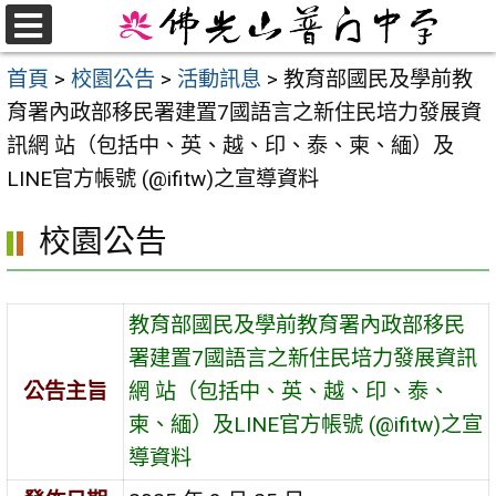
跳
至
選
首頁
>
校園公告
>
活動訊息
>
教育部國民及學前教
單
主
育署內政部移民署建置7國語言之新住民培力發展資
要
訊網 站（包括中、英、越、印、泰、柬、緬）及
內
LINE官方帳號 (@ifitw)之宣導資料
容
區
校園公告
教育部國民及學前教育署內政部移民
署建置7國語言之新住民培力發展資訊
公告主旨
網 站（包括中、英、越、印、泰、
柬、緬）及LINE官方帳號 (@ifitw)之宣
導資料