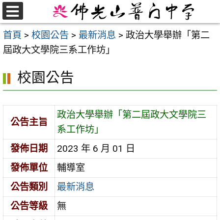
跳
至
選
首頁
>
校園公告
>
最新消息
>
政治大學舉辦「第二
單
主
屆政大文學院三系工作坊」
要
內
校園公告
容
區
政治大學舉辦「第二屆政大文學院三
公告主旨
系工作坊」
發佈日期
2023 年 6 月 01 日
發佈單位
輔導室
公告類別
最新消息
公告等級
無