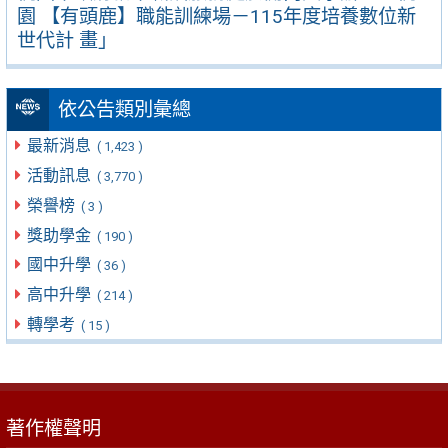
園 【有頭鹿】職能訓練場－115年度培養數位新
世代計 畫」
依公告類別彙總
最新消息
( 1,423 )
活動訊息
( 3,770 )
榮譽榜
( 3 )
獎助學金
( 190 )
國中升學
( 36 )
高中升學
( 214 )
轉學考
( 15 )
著作權聲明