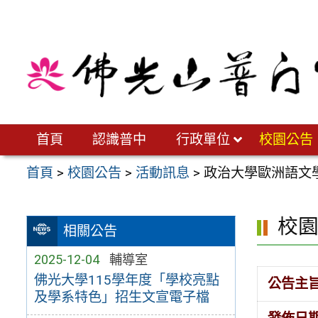
跳
至
主
要
內
容
區
首頁
認識普中
行政單位
校園公告
首頁
>
校園公告
>
活動訊息
>
政治大學歐洲語文
校
相關公告
2025-12-04
輔導室
佛光大學115學年度「學校亮點
公告主
及學系特色」招生文宣電子檔