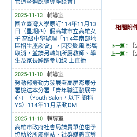
管道暨適應輔導座談會」
2025-11-13
輔導室
國立臺灣大學原訂114年11月13
相關附
日（星期四）假高雄市立高雄女
子 高級中學辦理「114年南部地
【2
區招生座談會」，因受颱風 影響
取消，並請另轉知所屬教師、學
【2
生及家長踴躍參加線 上直播
2025-11-10
輔導室
勞動部勞動力發展署高屏澎東分
署檢送本分署「青年職涯發展中
心」（Youth Salon，以下 簡稱
YS）114年11月活動DM
2025-11-10
輔導室
高雄市政府社會局請貴單位惠予
協助於所屬網站、社群媒體宣導