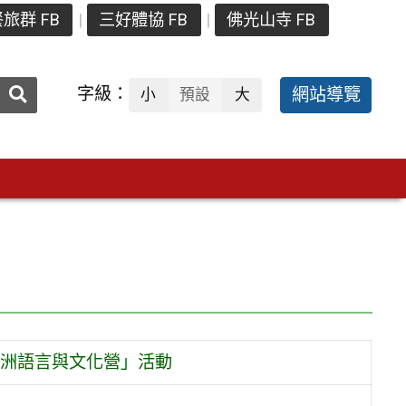
旅群 FB
三好體協 FB
佛光山寺 FB
送出
字級：
網站導覽
小
預設
大
搜
尋：
洲語言與文化營」活動