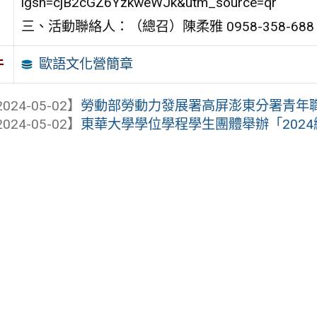
igsh=cjB2cGZ6YzkweWJk&utm_source=qr
三、活動聯絡人：（總召）陳柔雅 0958-358-688
歐語文化營簡章
件
024-05-02】
勞動部勞動力發展署高屏澎東分署青年職
024-05-02】
東華大學學位學程學生團體舉辦「202