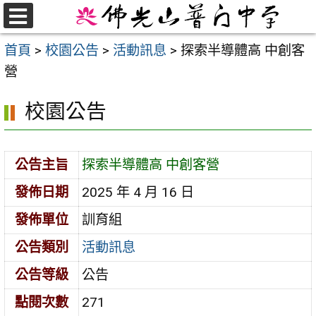
跳
至
選
首頁
>
校園公告
>
活動訊息
>
探索半導體高 中創客
單
主
營
要
內
校園公告
容
區
公告主旨
探索半導體高 中創客營
發佈日期
2025 年 4 月 16 日
發佈單位
訓育組
公告類別
活動訊息
公告等級
公告
點閱次數
271