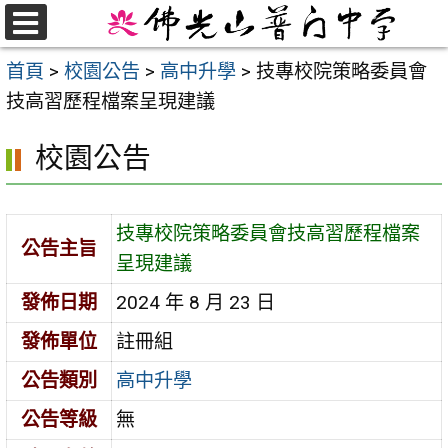
跳
至
選
首頁
>
校園公告
>
高中升學
>
技專校院策略委員會
單
主
技高習歷程檔案呈現建議
要
內
校園公告
容
區
技專校院策略委員會技高習歷程檔案
公告主旨
呈現建議
發佈日期
2024 年 8 月 23 日
發佈單位
註冊組
公告類別
高中升學
公告等級
無