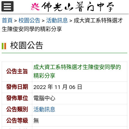
跳
至
選
首頁
>
校園公告
>
活動訊息
>
成大資工系特殊選才
單
主
生陳俊安同學的精彩分享
要
內
校園公告
容
區
成大資工系特殊選才生陳俊安同學的
公告主旨
精彩分享
發佈日期
2022 年 11 月 06 日
發佈單位
電腦中心
公告類別
活動訊息
公告等級
無