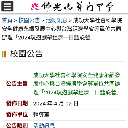
跳
至
選
首頁
>
校園公告
>
活動訊息
>
成功大學社會科學院
單
主
安全健康永續發展中心與台灣經濟學會等單位共同
要
辦理「2024玩遊戲學經濟一日體驗營」
內
容
校園公告
區
成功大學社會科學院安全健康永續發
公告主旨
展中心與台灣經濟學會等單位共同辦
理「2024玩遊戲學經濟一日體驗營」
發佈日期
2024 年 4 月 02 日
發佈單位
輔導室
公告類別
活動訊息