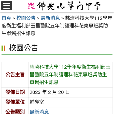
跳
至
選
首頁
>
校園公告
>
最新消息
>
慈濟科技大學112學年
單
主
度衛生福利部玉里醫院五年制護理科花東專班獎助
要
生單獨招生訊息
內
容
校園公告
區
慈濟科技大學112學年度衛生福利部玉
公告主旨
里醫院五年制護理科花東專班獎助生
單獨招生訊息
發佈日期
2023 年 2 月 20 日
發佈單位
輔導室
公告類別
最新消息