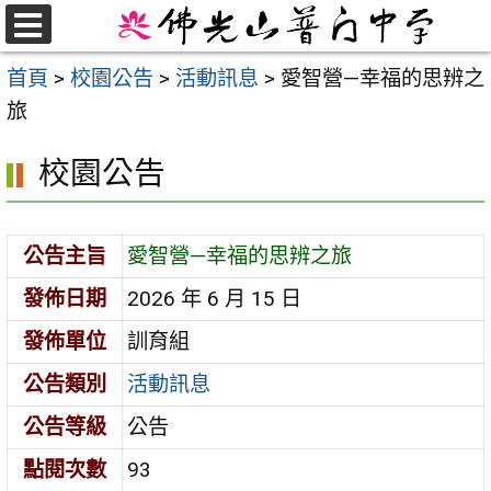
跳
至
選
首頁
>
校園公告
>
活動訊息
>
愛智營—幸福的思辨之
單
主
旅
要
內
校園公告
容
區
公告主旨
愛智營—幸福的思辨之旅
發佈日期
2026 年 6 月 15 日
發佈單位
訓育組
公告類別
活動訊息
公告等級
公告
點閱次數
93