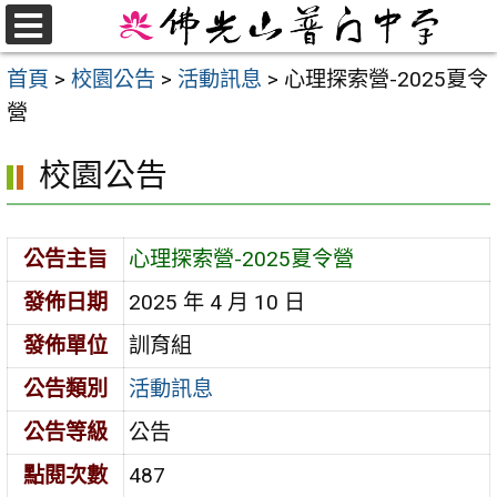
跳
至
選
首頁
>
校園公告
>
活動訊息
>
心理探索營-2025夏令
單
主
營
要
內
校園公告
容
區
公告主旨
心理探索營-2025夏令營
發佈日期
2025 年 4 月 10 日
發佈單位
訓育組
公告類別
活動訊息
公告等級
公告
點閱次數
487