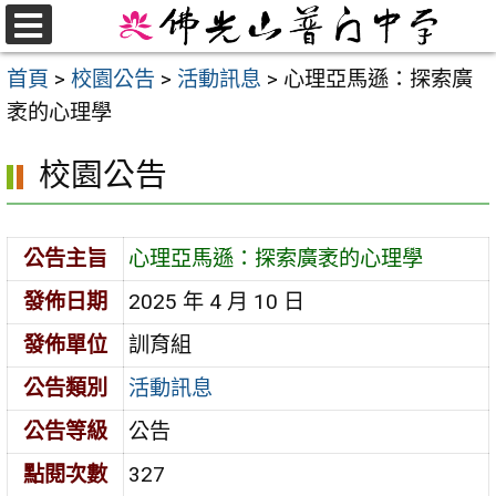
跳
至
選
首頁
>
校園公告
>
活動訊息
>
心理亞馬遜：探索廣
單
主
袤的心理學
要
內
校園公告
容
區
公告主旨
心理亞馬遜：探索廣袤的心理學
發佈日期
2025 年 4 月 10 日
發佈單位
訓育組
公告類別
活動訊息
公告等級
公告
點閱次數
327