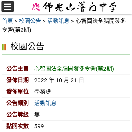
跳
至
選
首頁
>
校園公告
>
活動訊息
>
心智圖法全腦開發冬
單
主
令營(第2期)
要
內
校園公告
容
區
公告主旨
心智圖法全腦開發冬令營(第2期)
發佈日期
2022 年 10 月 31 日
發佈單位
學務處
公告類別
活動訊息
公告等級
無
點閱次數
599