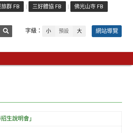
旅群 FB
三好體協 FB
佛光山寺 FB
送出
字級：
網站導覽
小
預設
大
搜
尋：
學招生說明會」