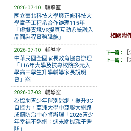
2026-07-10
輔導室
國立臺北科技大學與正修科技大
學電子工程系合作辦理115年
「虛擬實境VR擬真互動系統融入
相關附
晶圓製程實務職能」
2026-07-10
輔導室
【2
中華民國全國家長教育協會辦理
【2
「116年大學及技專校院多元入
學高三學生升學輔導家長說明
會」案
2026-07-03
輔導室
為協助青少年揮別迷網，提升3C
自控力，亞洲大學中亞聯大網路
成癮防治中心將辦理「2026青少
年幸福不迷網：週末關機親子營
隊」