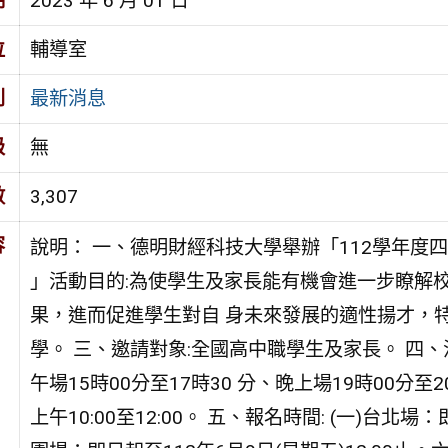
期
2023 年 6 月 01 日
位
輔導室
別
最新消息
級
無
數
3,307
容
說明： 一、德明財經科技大學舉辦「112學年度
」活動目的:為使學生及家長能有機會進一步瞭解
果，進而促進學生對自 身未來發展的適性揚才，特
學。 三、邀請對象:全國高中職學生及家長。 四、活動
午場15時00分至17時30 分、晚上場19時00分至2
上午10:00至12:00。 五、報名時間: (一)台北場：