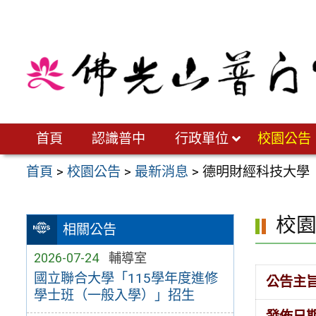
跳
至
主
要
內
容
區
首頁
認識普中
行政單位
校園公告
首頁
>
校園公告
>
最新消息
>
德明財經科技大學「
校
相關公告
2026-07-24
輔導室
國立聯合大學「115學年度進修
公告主
學士班（一般入學）」招生