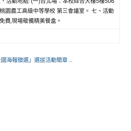
六、活動地點: (一)台北場：本校綜合大樓5樓506
屬桃園農工高級中等學校 第三會議室。 七、活動
費用:完全免費,現場敬備精美餐盒。
海報徵選」選拔活動簡章 ...