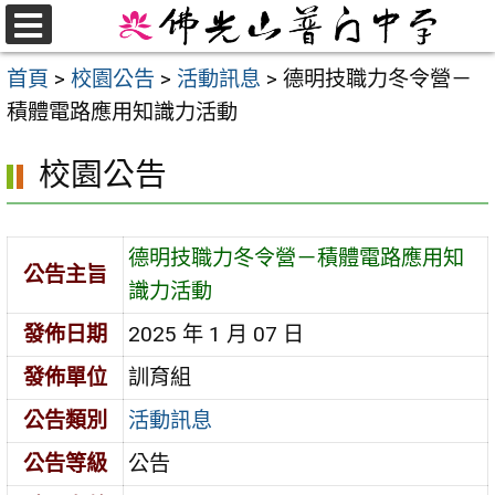
跳
至
選
首頁
>
校園公告
>
活動訊息
>
德明技職力冬令營－
單
主
積體電路應用知識力活動
要
內
校園公告
容
區
德明技職力冬令營－積體電路應用知
公告主旨
識力活動
發佈日期
2025 年 1 月 07 日
發佈單位
訓育組
公告類別
活動訊息
公告等級
公告