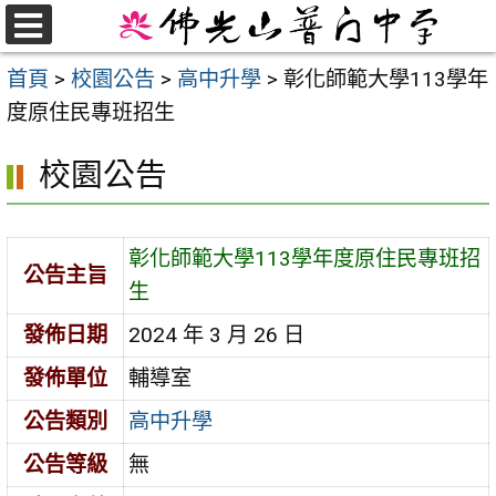
跳
至
選
首頁
>
校園公告
>
高中升學
>
彰化師範大學113學年
單
主
度原住民專班招生
要
內
校園公告
容
區
彰化師範大學113學年度原住民專班招
公告主旨
生
發佈日期
2024 年 3 月 26 日
發佈單位
輔導室
公告類別
高中升學
公告等級
無