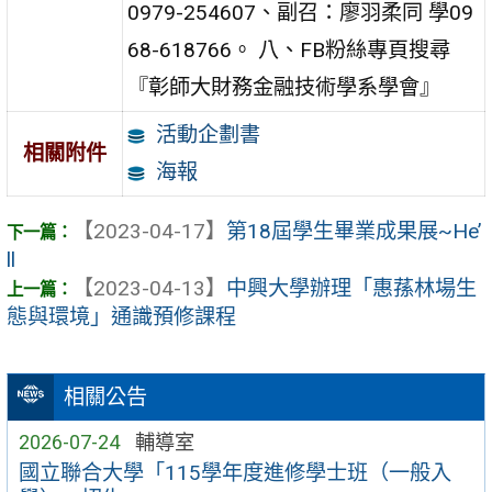
0979-254607、副召：廖羽柔同 學09
68-618766。 八、FB粉絲專頁搜尋
『彰師大財務金融技術學系學會』
活動企劃書
相關附件
海報
【2023-04-17】
第18屆學生畢業成果展~He’
ll
【2023-04-13】
中興大學辦理「惠蓀林場生
態與環境」通識預修課程
相關公告
2026-07-24
輔導室
國立聯合大學「115學年度進修學士班（一般入