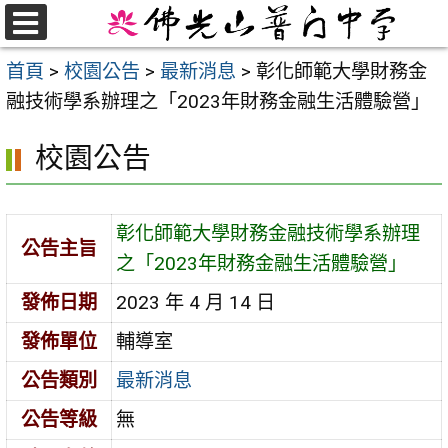
跳
至
選
首頁
>
校園公告
>
最新消息
>
彰化師範大學財務金
單
主
融技術學系辦理之「2023年財務金融生活體驗營」
要
內
校園公告
容
區
彰化師範大學財務金融技術學系辦理
公告主旨
之「2023年財務金融生活體驗營」
發佈日期
2023 年 4 月 14 日
發佈單位
輔導室
公告類別
最新消息
公告等級
無