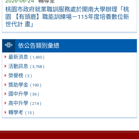
2026-06-24
輔導室
桃園市政府就業職訓服務處於開南大學辦理「桃
園 【有頭鹿】職能訓練場－115年度培養數位新
世代計 畫」
依公告類別彙總
最新消息
( 1,430 )
活動訊息
( 3,768 )
榮譽榜
( 3 )
獎助學金
( 190 )
國中升學
( 36 )
高中升學
( 214 )
轉學考
( 15 )